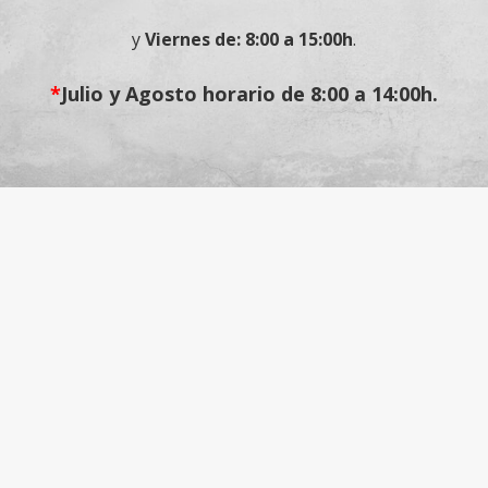
y
Viernes de: 8:00 a 15:00h
.
*
Julio y Agosto horario de 8:00 a 14:00h.